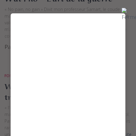
« No pain, no gain » Dixit mon professeur Samart, le coude sur
ma hanche. La première partie de cette seconde formation est
validée ! Yehaaaaaaa ! Je partage avec vous cette nouvelle qui
m’a value la perte de mes deux pouces. Cette première partie
concerne la pratique uniquement et pendant une
Lire la suite
Par
Lisa
, il y a
3 ans
FORMATIONS
Wat Pho – Massage thaï
traditionnel avancé – Round 1
« I’ll be back » Arnold Schwarzenegger Comme prévu, j’entame
ma seconde formation au Watpo medical thaï massage school.
Pas comme prévu, je la commence 2 mois plus tôt ^^. Pour des
raisons d’organisation de voyage, il se trouve que nous avons
une semaine à perdre avant de repartir vers le Nord.
Lire la suite