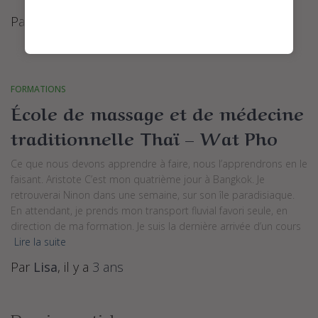
Par
Lisa
, il y a
3 ans
FORMATIONS
École de massage et de médecine
traditionnelle Thaï – Wat Pho
Ce que nous devons apprendre à faire, nous l’apprendrons en le
faisant. Aristote C’est mon quatrième jour à Bangkok. Je
retrouverai Ninon dans une semaine, sur son île paradisiaque.
En attendant, je prends mon transport fluvial favori seule, en
direction de ma formation. Je suis la dernière arrivée d’un cours
Lire la suite
Par
Lisa
, il y a
3 ans