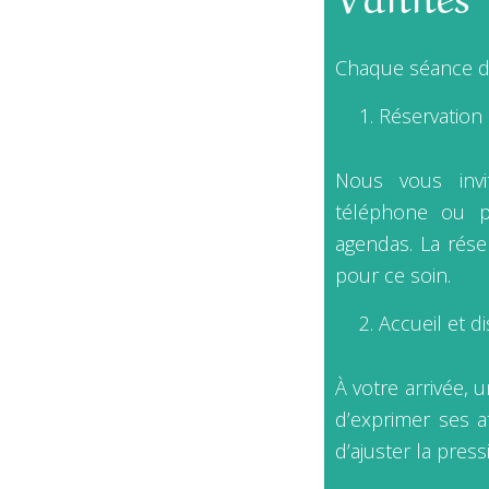
Chaque séance du
Réservation
Nous vous invi
téléphone ou p
agendas. La rése
pour ce soin.
Accueil et d
À votre arrivée,
d’exprimer ses a
d’ajuster la press