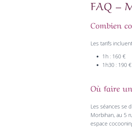
FAQ – M
Combien co
Les tarifs inclue
1h : 160 €
1h30 : 190 €
Où faire u
Les séances se d
Morbihan, au 5 r
espace cocooning 