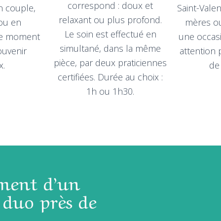
correspond : doux et
En couple,
Saint-Valen
relaxant ou plus profond.
 ou en
mères ou
Le soin est effectué en
 ce moment
une occas
simultané, dans la même
ouvenir
attention 
pièce, par deux praticiennes
x.
de
certifiées. Durée au choix :
1h ou 1h30.
ment d’un
 duo près de