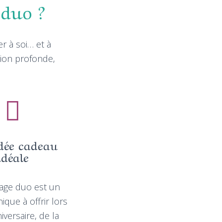
 duo ?
r à soi… et à
tion profonde,
dée cadeau
idéale
age duo est un
ique à offrir lors
iversaire, de la