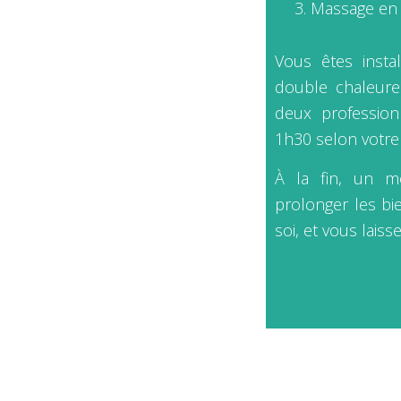
Massage en 
Vous êtes insta
double chaleureu
deux profession
1h30 selon votre 
À la fin, un 
prolonger les bi
soi, et vous lais