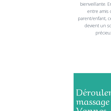
bienveillante. 
entre amis
parent/enfant,
devient un s
précieu
Déroule
massage
Vannes