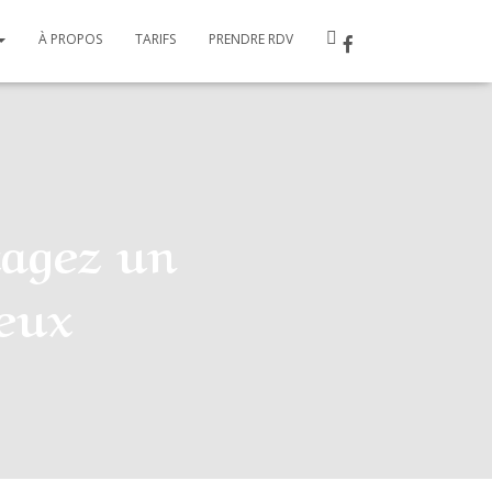
À PROPOS
TARIFS
PRENDRE RDV
tagez un
eux