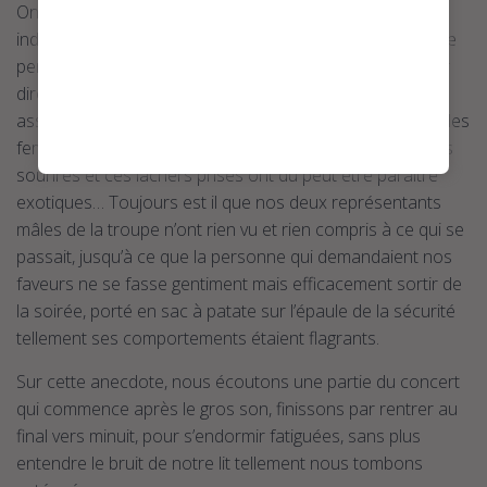
On m’avait dit que tenir la main d’une femme en publique
indique au Laos que celle-ci est une prostituée mais je ne
pensais pas cela valable pour une poignée de main pour
dire bonjour… En repensant à nos manières de danser
assez contrastées d’avec les locaux, nos tailles de grandes
femmes blanches qui dominent un peu la population, ces
sourires et ces lâchers prises ont dû peut être paraître
exotiques… Toujours est il que nos deux représentants
mâles de la troupe n’ont rien vu et rien compris à ce qui se
passait, jusqu’à ce que la personne qui demandaient nos
faveurs ne se fasse gentiment mais efficacement sortir de
la soirée, porté en sac à patate sur l’épaule de la sécurité
tellement ses comportements étaient flagrants.
Sur cette anecdote, nous écoutons une partie du concert
qui commence après le gros son, finissons par rentrer au
final vers minuit, pour s’endormir fatiguées, sans plus
entendre le bruit de notre lit tellement nous tombons