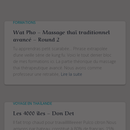
FORMATIONS
Wat Pho – Massage thaï traditionnel
avancé – Round 2
Tu apprendras petit scarabée… Phrase extrapolée
d’une vieille série de kung fu. Voici le tout denier bloc
de mes formations ici. La partie théorique du massage
thai thérapeutique avancé. Nous avons comme
professeur une retraitée,
Lire la suite
VOYAGE EN THAÏLANDE
Les 4000 îles – Don Det
Il fait trop chaud pour travaillllllleeeer Pulco citron Nous
arrivons par bateau, constitué à 80% de français, 15%