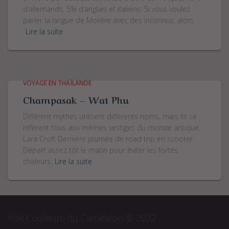
d’allemands, 5% d’anglais et italiens. Si vous voulez
parler la langue de Molière avec des inconnus, alors
Lire la suite
VOYAGE EN THAÏLANDE
Champasak – Wat Phu
Différent mythes utilisent différents noms, mais ils se
réfèrent tous aux mêmes vestiges du monde antique.
Lara Croft Dernière journée de road trip en scooter.
Départ assez tôt le matin pour éviter les fortes
chaleurs.
Lire la suite
Aux Couleurs du Caméléon © 2022