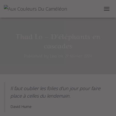
O
u
v
r
i
Thad Lo – D’éléphants en
r
cascades
/
f
e
Published by
Lisa
on
29 février 2024
r
m
e
r
l
a
n
Il faut oublier les folies d’un jour pour faire
a
place à celles du lendemain.
v
i
David Hume
g
a