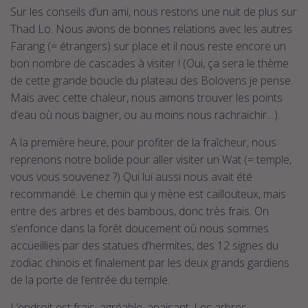
t
Sur les conseils d’un ami, nous restons une nuit de plus sur
i
o
Thad Lo. Nous avons de bonnes relations avec les autres
n
Farang (= étrangers) sur place et il nous reste encore un
bon nombre de cascades à visiter ! (Oui, ça sera le thème
de cette grande boucle du plateau des Bolovens je pense.
Mais avec cette chaleur, nous aimons trouver les points
d’eau où nous baigner, ou au moins nous rachraichir…).
A la première heure, pour profiter de la fraîcheur, nous
reprenons notre bolide pour aller visiter un Wat (= temple,
vous vous souvenez ?) Qui lui aussi nous avait été
recommandé. Le chemin qui y mène est caillouteux, mais
entre des arbres et des bambous, donc très frais. On
s’enfonce dans la forêt doucement où nous sommes
accueillies par des statues d’hermites, des 12 signes du
zodiac chinois et finalement par les deux grands gardiens
de la porte de l’entrée du temple.
L’endroit est frais, agréable, apaisant. Les arbres