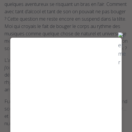
quelques aventureux se risquant un bras en l’air. Comment
avec tant d’alcool et tant de son on pouvait ne pas bouger
? Cette question me reste encore en suspend dans la tête.
Moi qui croyais le fait de bouger le corps au rythme des
musiques comme quelque chose de naturel et universel, je
me fais maintenant la réflexion d’une potentielle adaptation
sociétale et culturelle. De leur côté ? Du nôtre ? Des deux ?
L’ambiance avec mes 5 autres comparses se faisant,
j’oublie ces questions au fur et à mesure de la danse,
déhanchant mon corps en mode rock et tribal fusion, au
rhytmes des sons si brutaux et cadencés. Nous nous y
amusons.
Fun fact : Un laotien est venu danser avec nous, tout grand
sourire qu’il était, à nous serrer la main pour dire bonjour…
et à marchander avec les deux hommes du groupe une
nuit avec l’une d’entre nous ><…