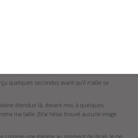
existe des roses, des violets, des rouges, des
onies sur les rochers, des gigantesques dans
us splendides. Cette espèce d’alien, mi-
 derrière) ne ferait pas tâche sous lumière noire
ustive de ce que j’ai pu apercevoir, il manque
 ossement.
çu quelques secondes avant qu’il n’aille se
leine étendue là, devant moi, à quelques
inima ma taille. (N’ai hélas trouvé aucune image
ntie comme une gamine au moment de Noël. Je ne