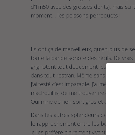
d’1m50 avec des grosses dents), mais sur
moment… les poissons perroquets !
Ils ont ça de merveilleux, qu’en plus de s
toute la bande sonore des récifs. De vrai
grignotent tout doucement les coraux. Avec
dans tout l’estran. Même sans les voir, on 
J’ai testé c’est imparable. J’ai même eu la
machouillis, de me trouver nez à nez avec
Qui mine de rien sont gros et assez intimi
Dans les autres splendeurs de ce périple bent
le rapprochement entre les bénitiers d’ég
je les préfère clairement vivants sous l’eau