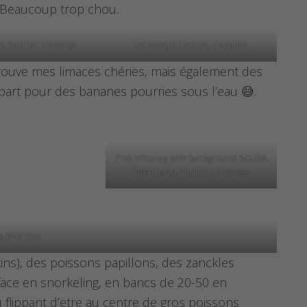
t. Beaucoup trop chou.
 DIGITAL CAMERA
OLYMPUS DIGITAL CAMERA
rouve mes limaces chéries, mais également des
art pour des bananes pourries sous l’eau 😅.
Pink Whipray with background SCUBA
divers on a tropical coral reef
SONY DSC
kins), des poissons papillons, des zanckles
rface en snorkeling, en bancs de 20-50 en
 flippant d’etre au centre de gros poissons