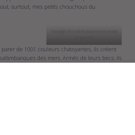
tout, surtout, mes petits chouchous du
Stoplight Parrotfish (Sparisoma viride)
at Salt Pier
e parer de 1001 couleurs chatoyantes, ils créent
s saltimbanques des mers. Armés de leurs becs, ils
 un bruit très caractéristique, qui se répercute
peut déterminer où ils sont et les suivre au bruit.
 chance, en suivant une véritable cacophonie de
 un banc de plus d’une vingtaine de ces poissons.
dants. On a pas envie de se faire modre.
hique, il y a les bénitiers. Je n’avais jamais fait
lise et le bivalve du même nom… maintenant si. Et
.