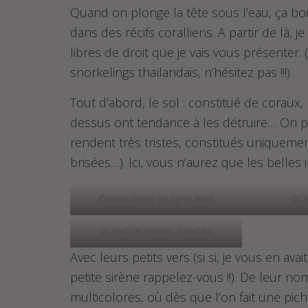
Quand on plonge la tête sous l’eau, ça b
dans des récifs coralliens. A partir de là,
libres de droit que je vais vous présenter.
snorkelings thaïlandais, n’hésitez pas !!!)
Tout d’abord, le sol : constitué de coraux,
dessus ont tendance à les détruire… On pe
rendent très tristes, constitués uniqueme
brisées…). Ici, vous n’aurez que les belles
Coral outcrop on Flynn Reef
DC
OLYMPUS DIGITAL CAMERA
Avec leurs petits vers (si si, je vous en av
petite sirène rappelez-vous !!). De leur nom
multicolores, où dès que l’on fait une pic