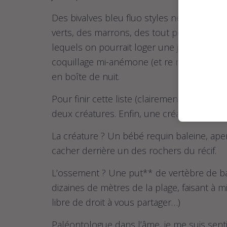
Des bivalves bleu fluo styles néons… il en 
verts, des marrons, des tout petits en col
lequels on pourrait loger une jambe… et to
coquillage mi-anémone (et re mi-coquillage
en boîte de nuit.
Pour finir cette liste (clairement) non exha
deux créatures. Enfin, une créature et un
La créature ? Un bébé requin baleine, aper
cacher derrière un des rochers du récif.
L’ossement ? Une put** de vertèbre de ba
dizaines de mètres de la plage, faisant à m
libre de droit à vous partager…)
Paléontologue dans l’âme, je me suis se