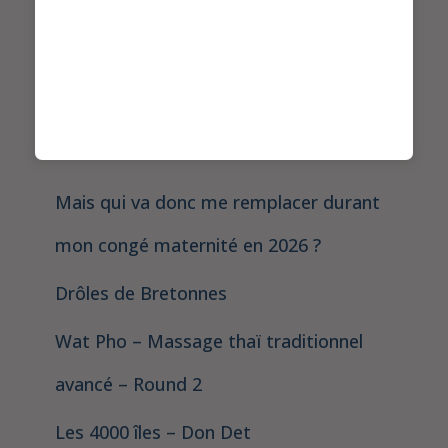
Derniers articles
Mais qui va donc me remplacer durant
mon congé maternité en 2026 ?
Drôles de Bretonnes
Wat Pho – Massage thaï traditionnel
avancé – Round 2
Les 4000 îles – Don Det