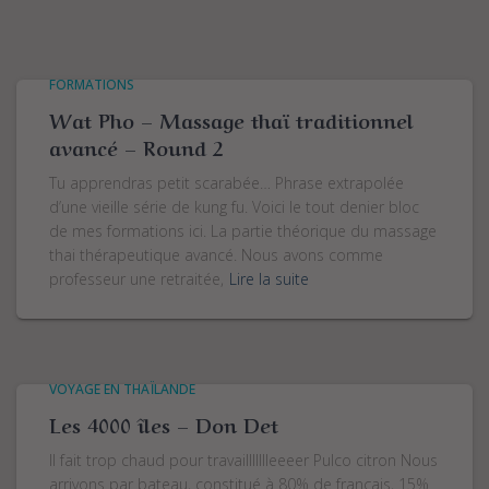
FORMATIONS
Wat Pho – Massage thaï traditionnel
avancé – Round 2
Tu apprendras petit scarabée… Phrase extrapolée
d’une vieille série de kung fu. Voici le tout denier bloc
de mes formations ici. La partie théorique du massage
thai thérapeutique avancé. Nous avons comme
professeur une retraitée,
Lire la suite
VOYAGE EN THAÏLANDE
Les 4000 îles – Don Det
Il fait trop chaud pour travaillllllleeeer Pulco citron Nous
arrivons par bateau, constitué à 80% de français, 15%