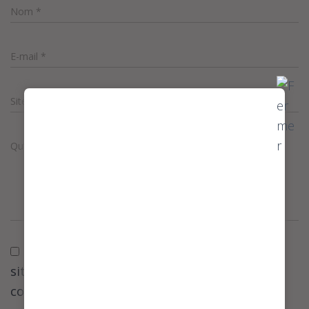
Nom
*
E-mail
*
Site internet
Qu’avez vous à l’esprit ?
Enregistrer mon nom, mon e-mail et mon
site dans le navigateur pour mon prochain
commentaire.