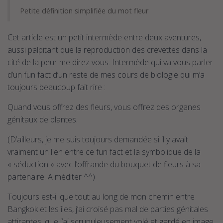
t
i
Petite définition simplifiée du mot fleur
o
n
Cet article est un petit intermède entre deux aventures,
aussi palpitant que la reproduction des crevettes dans la
cité de la peur me direz vous. Intermède qui va vous parler
d’un fun fact d’un reste de mes cours de biologie qui m’a
toujours beaucoup fait rire :
Quand vous offrez des fleurs, vous offrez des organes
génitaux de plantes.
(D’ailleurs, je me suis toujours demandée si il y avait
vraiment un lien entre ce fun fact et la symbolique de la
« séduction » avec l’offrande du bouquet de fleurs à sa
partenaire. A méditer ^^)
Toujours est-il que tout au long de mon chemin entre
Bangkok et les îles, j’ai croisé pas mal de parties génitales
attirantes, que j’ai scrupuleusement volé et gardé en image