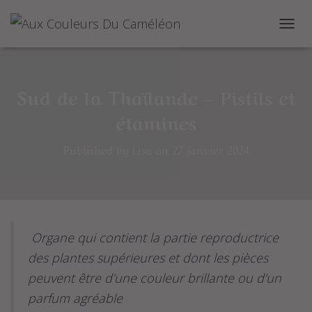
O
u
v
r
i
Sud de la Thaïlande – Pistils et
r
étamines
/
f
e
Published by
Lisa
on
27 janvier 2024
r
m
e
r
l
a
n
Organe qui contient la partie reproductrice
a
des plantes supérieures et dont les pièces
v
i
peuvent être d’une couleur brillante ou d’un
g
parfum agréable
a