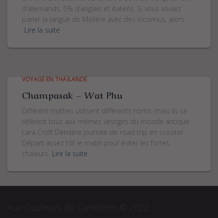
d’allemands, 5% d’anglais et italiens. Si vous voulez
parler la langue de Molière avec des inconnus, alors
Lire la suite
VOYAGE EN THAÏLANDE
Champasak – Wat Phu
Différent mythes utilisent différents noms, mais ils se
réfèrent tous aux mêmes vestiges du monde antique.
Lara Croft Dernière journée de road trip en scooter.
Départ assez tôt le matin pour éviter les fortes
chaleurs.
Lire la suite
Aux Couleurs du Caméléon © 2022